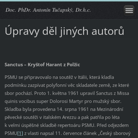
Doc. PhDr. Antonín Tučapský, Dr.h.c.
Úpravy děl jiných autorů
Sanctus – Kryštof Harant z Polžic
PSMU se připravovalo na soutěž v Itálii, která kladla
podmínku zazpívat polyfonní věc skladatele země, ze které
sbor pochází. Proto 1. května 1961 upravil Sanctus z Missa
quinis vocibus super Dolorosi Martyr pro mužský sbor.
Skladba byla provedena 14. srpna 1961 na Mezinárodní
pěvecké soutěži v italském Arezzu a pak patřila po léta
k velmi úspěšné skladbě repertoáru PSMU. Před odjezdem
PSMU
[1]
z vlasti napsal 11. července článek „Český sborový