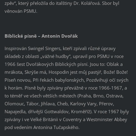
zpěv“, který přeložila do italštiny Dr. Kolářová. Sbor byl
věnován PSMU.
Biblické písně – Antonín Dvořák
Inspirován Swingel Singers, kteří zpívali různé úpravy
skladeb z oblasti „vážné hudby“, upravil pro PSMU v roce
1966 šest Dvořákových Biblických písní. Jsou to: Oblak a
mrákota, Skrýše má, Hospodin jest můj pastýř, Bože! Bože!
Píseň novou, Při řekách babylonských, Pozdvihuji očí svých
k horám. Písně byly zpívány převážně v roce 1966-1967, a
to téměř ve všech větších městech (Praha, Brno, Ostrava,
Olomouc, Tábor, Jihlava, Cheb, Karlovy Vary, Přerov,
Napajedla, dřívější Gottwaldov, Kroměříž). V roce 1967 byly
zpívány i ve Velké Británii v Coventry a Westminster Abbey
pod vedením Antonína Tučapského.